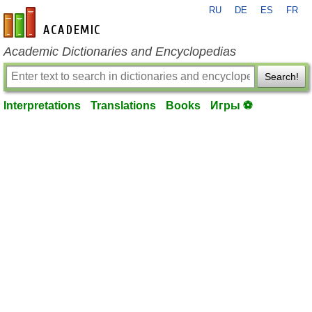
RU
DE
ES
FR
en-academic.com
Academic Dictionaries and Encyclopedias
Search!
Interpretations
Translations
Books
Игры ⚽