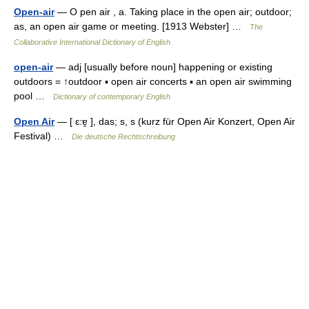
Open-air
— O pen air , a. Taking place in the open air; outdoor;
as, an open air game or meeting. [1913 Webster] …
The
Collaborative International Dictionary of English
open-air
— adj [usually before noun] happening or existing
outdoors = ↑outdoor ▪ open air concerts ▪ an open air swimming
pool …
Dictionary of contemporary English
Open Air
— [ ɛ:ɐ̯ ], das; s, s (kurz für Open Air Konzert, Open Air
Festival) …
Die deutsche Rechtschreibung