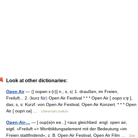
Look at other dictionaries:
Open Air
— 〈[ oʊpən ɛ:(r)] n.; s, s〉 1. draußen, im Freien,
Freiluft... 2. 〈kurz für〉 Open Air Festival * * * Open Air [ oʊpn̩ ɛ:ɐ̯ ],
das; s, s: Kurzf. von Open Air Festival, Open Air Konzert. * * * Open
Air [ oʊpn ɛə] …
Universal-Lexikon
Open-Air-...
— [ oup(ə)n eə...] <aus gleichbed. engl. open air,
eigtl. »Freiluft «> Wortbildungselement mit der Bedeutung »im
Freien stattfindend«, z. B. Open Air Festival, Open Air Film …
Das