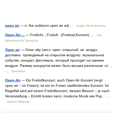
open air
— n. the outdoors open air adj …
English World dictionary
Open-Air-...
— Freilicht...,Freiluft...(Festival,Konzert) …
Das
Wörterbuch der Synonyme
Open air
— Опен эйр (англ. open открытый, air воздух;
дословно проводимый на открытом воздухе) музыкальное
событие, концерт, фестиваль, который проходит на свежем
воздухе. Размер концертов может быть весьма различным: от…
…
Википедия
Open-Air
— Ein Freiluftkonzert, auch Open Air Konzert (engl.
open air – im Freien), ist ein im Freien stattfindendes Konzert. Im
Regelfall wird auf einem Freiluftkonzert, dessen Besuch – je nach
Veranstaltung – Eintritt kosten kann, moderne Musik wie Pop… …
Deutsch Wikipedia