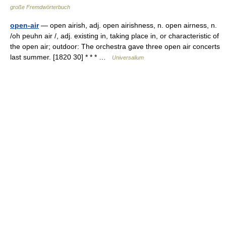
große Fremdwörterbuch
open-air
— open airish, adj. open airishness, n. open airness, n.
/oh peuhn air /, adj. existing in, taking place in, or characteristic of
the open air; outdoor: The orchestra gave three open air concerts
last summer. [1820 30] * * * …
Universalium